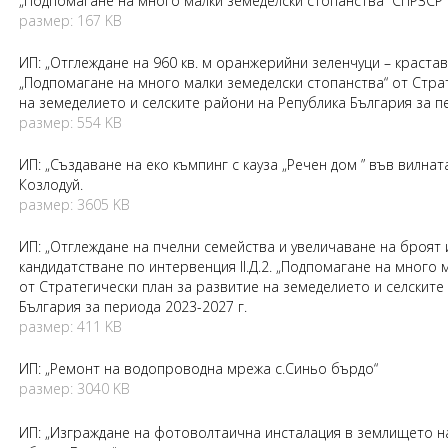
„Подпомагане на много малки земеделски стопанства“ СПРЗСР
размер: 167 KB
ИП: „Отглеждане на 960 кв. м оранжерийни зеленчуци – крастави
„Подпомагане на много малки земеделски стопанства“ от Стра
на земеделието и селските райони на Република България за пе
размер: 554 KB
ИП: „Създаване на еко къмпинг с кауза „Речен дом ” във вилнат
Козлодуй.
размер: 3605 KB
ИП: „Отглеждане на пчелни семейства и увеличаване на броят 
кандидатстване по интервенция II.Д.2. „Подпомагане на много 
от Стратегически план за развитие на земеделието и селските
България за периода 2023-2027 г.
размер: 411 KB
ИП: „Ремонт на водопроводна мрежа с.Синьо бърдо“
размер: 3040 KB
ИП: „Изграждане на фотоволтаична инсталация в землището нa 