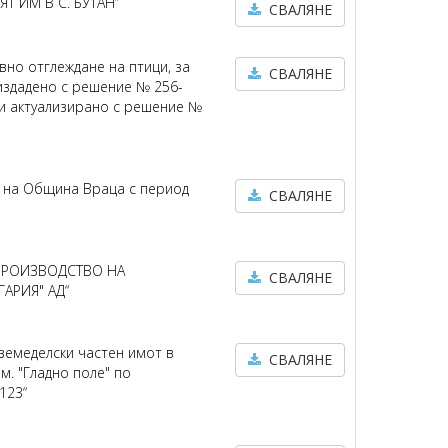
Т ИМ В С. БУТАН“
СВАЛЯНЕ
вно отглеждане на птици, за
СВАЛЯНЕ
издадено с решение № 256-
 и актуализирано с решение №
) на Община Враца с период
СВАЛЯНЕ
 ПРОИЗВОДСТВО НА
СВАЛЯНЕ
АРИЯ" АД“
земеделски частен имот в
СВАЛЯНЕ
м. "Гладно поле" по
123“