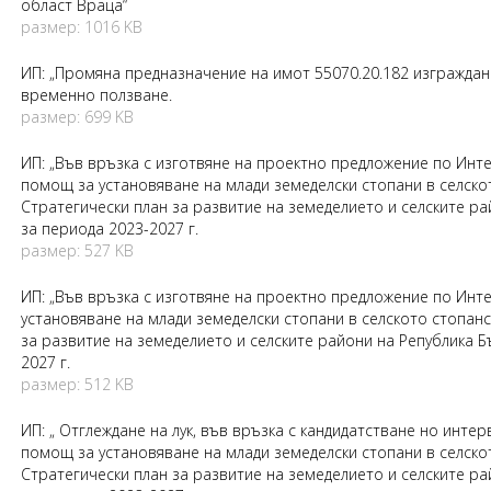
област Враца“
размер: 1016 KB
ИП: „Промяна предназначение на имот 55070.20.182 изграждан
временно ползване.
размер: 699 KB
ИП: „Във връзка с изготвяне на проектно предложение по Инт
помощ за установяване на млади земеделски стопани в селско
Стратегически план за развитие на земеделието и селските ра
за периода 2023-2027 г.
размер: 527 KB
ИП: „Във връзка с изготвяне на проектно предложение по Ин
установяване на млади земеделски стопани в селското стопанс
за развитие на земеделието и селските райони на Република Б
2027 г.
размер: 512 KB
ИП: „ Отглеждане на лук, във връзка с кандидатстване но интер
помощ за установяване на млади земеделски стопани в селско
Стратегически план за развитие на земеделието и селските ра