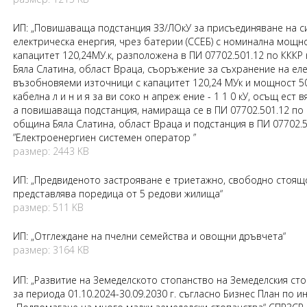
ИП: „Повишаваща подстанция ЗЗ/ЛОкУ за присъединяване на с
електрическа енергия, чрез батерии (ССЕБ) с номинална мощн
капацитет 120,24МУ.к, разположена в ПИ 07702.501.12 по КККР 
Бяла Слатина, област Враца, съоръжение за съхранение на ел
възобновяеми източници с капацитет 120,24 МУк и мощност 5
кабелна л и н и я за ви соко н апреж ение - 1 1 0 кУ, осъщ ест
а повишаваща подстанция, намираща се в ПИ 07702.501.12 по п
община Бяла Слатина, област Враца и подстанция в ПИ 07702.5
”Електроенергиен системен оператор ”
размер: 2443 KB
ИП: „Предвиденото застрояване е триетажно, свободно стоящо
представлява поредица от 5 редови жилища“
размер: 511 KB
ИП: „Отглеждане на пчелни семейства и овощни дръвчета“
размер: 3164 KB
ИП: „Развитие на Земеделското стопанство на Земеделския 
за периода 01.10.2024-30.09.2030 г. съгласно Бизнес План по инт