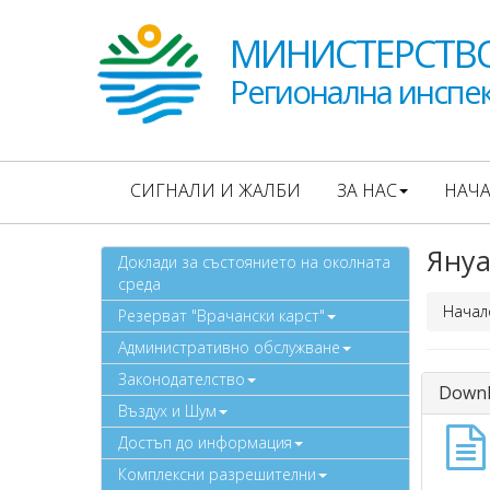
МИНИСТЕРСТВО
Регионална инспек
СИГНАЛИ И ЖАЛБИ
ЗА НАС
НАЧ
Януа
Доклади за състоянието на околната
среда
Начал
Резерват "Врачански карст"
Административно обслужване
Законодателство
Downl
Въздух и Шум
Достъп до информация
Комплексни разрешителни