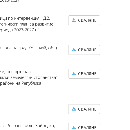
 2023-2027
ци по интервенция II.Д.2.
СВАЛЯНЕ
тегически план за развитие
риода 2023-2027 г.“
а зона на град Козлодуй, общ.
СВАЛЯНЕ
им, във връзка с
СВАЛЯНЕ
малки земеделски стопанства“
 райони на Република
СВАЛЯНЕ
с. Рогозен, общ. Хайредин,
СВАЛЯНЕ