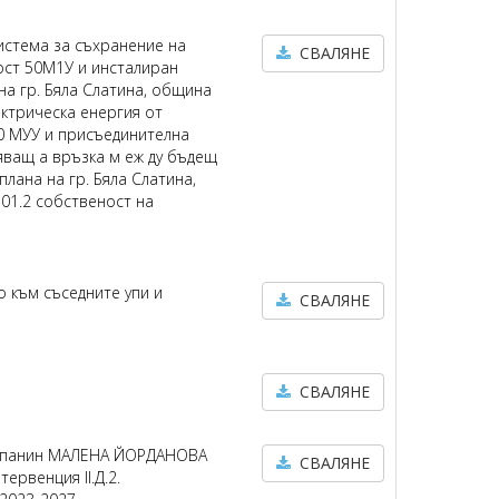
истема за съхранение на
СВАЛЯНЕ
ост 50М1У и инсталиран
на гр. Бяла Слатина, община
ектрическа енергия от
0 МУУ и присъединителна
 вяващ а връзка м еж ду бъдещ
лана на гр. Бяла Слатина,
01.2 собственост на
 към съседните упи и
СВАЛЯНЕ
СВАЛЯНЕ
стопанин МАЛЕНА ЙОРДАНОВА
СВАЛЯНЕ
ервенция II.Д.2.