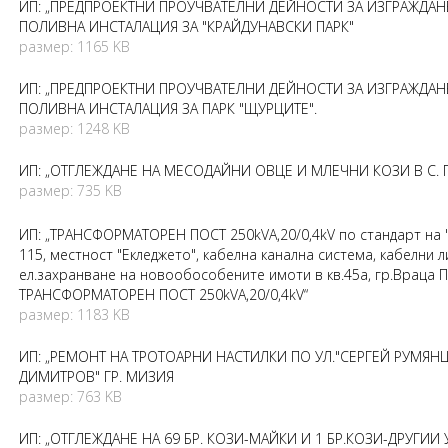
ИП: „ПРЕДПРОЕКТНИ ПРОУЧВАТЕЛНИ ДЕЙНОСТИ ЗА ИЗГРАЖДАН
ПОЛИВНА ИНСТАЛАЦИЯ ЗА "КРАЙДУНАВСКИ ПАРК"
размер: 1165 KB
ИП: „ПРЕДПРОЕКТНИ ПРОУЧВАТЕЛНИ ДЕЙНОСТИ ЗА ИЗГРАЖДАН
ПОЛИВНА ИНСТАЛАЦИЯ ЗА ПАРК "ЩУРЦИТЕ".
размер: 1248 KB
ИП: „ОТГЛЕЖДАНЕ НА МЕСОДАЙНИ ОВЦЕ И МЛЕЧНИ КОЗИ В С. 
размер: 735 KB
ИП: „ТРАНСФОРМАТОРЕН ПОСТ 250kVA,20/0,4kV по стандарт на "
115, местност "Екледжето", кабелна канална система, кабелни 
ел.захранване на новообособените имоти в кв.45а, гр.Враца 
ТРАНСФОРМАТОРЕН ПОСТ 250kVA,20/0,4kV“
размер: 1183 KB
ИП: „РЕМОНТ НА ТРОТОАРНИ НАСТИЛКИ ПО УЛ."СЕРГЕЙ РУМЯНЦ
ДИМИТРОВ" ГР. МИЗИЯ
размер: 763 KB
ИП: „ОТГЛЕЖДАНЕ НА 69 БР. КОЗИ-МАЙКИ И 1 БР.КОЗИ-ДРУГИИ