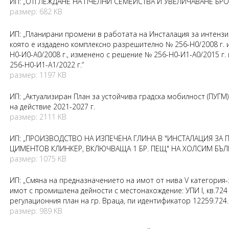
ИП: „ОТГЛЕЖДАНЕ НА ПЧЕЛНИ СЕМЕЙСТВА И УВЕЛИЧАВАНЕ БРОЯ
размер: 682 KB
ИП: „Планирани промени в работата на Инсталация за интензи
която е издадено комплексно разрешително № 256-Н0/2008 г. 
Н0-И0-А0/2008 г., изменено с решение № 256-Н0-И1-А0/2015 г.
256-Н0-И1-А1/2022 г.“
размер: 1197 KB
ИП: „Актуализиран План за устойчива градска мобилност (ПУГМ
на действие 2021-2027 г.
размер: 2111 KB
ИП: „ПРОИЗВОДСТВО НА ИЗПЕЧЕНА ГЛИНА В "ИНСТАЛАЦИЯ ЗА
ЦИМЕНТОВ КЛИНКЕР, ВКЛЮЧВАЩА 1 БР. ПЕЩ" НА ХОЛСИМ БЪЛГ
размер: 1075 KB
ИП: „Смяна на предназначението на имот от нива V категория-
имот с промишлена дейности с местонахождение: УПИ I, кв.724 
регулационния план на гр. Враца, пи идентификатор 12259.724.
размер: 989 KB