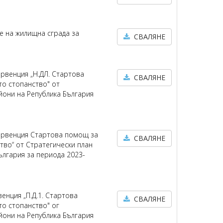
е на жилищна сграда за
СВАЛЯНЕ
ервенция „Н.ДЛ. Стартова
СВАЛЯНЕ
то стопанство" от
йони на Република България
тервенция Стартова помощ за
СВАЛЯНЕ
тво“ от Стратегически план
ългария за периода 2023-
венция „П.Д.1. Стартова
СВАЛЯНЕ
то стопанство" ог
йони на Република България