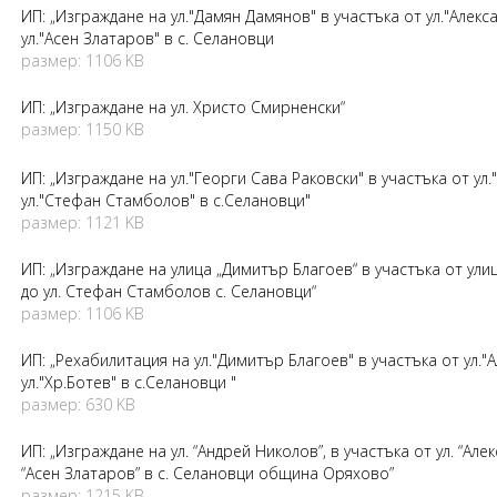
ИП: „Изграждане на ул."Дамян Дамянов" в участъка от ул."Алек
ул."Асен Златаров" в с. Селановци
размер: 1106 KB
ИП: „Изграждане на ул. Христо Смирненски“
размер: 1150 KB
ИП: „Изграждане на ул."Георги Сава Раковски" в участъка от ул
ул."Стефан Стамболов" в с.Селановци"
размер: 1121 KB
ИП: „Изграждане на улица „Димитър Благоев“ в участъка от ули
до ул. Стефан Стамболов с. Селановци“
размер: 1106 KB
ИП: „Рехабилитация на ул."Димитър Благоев" в участъка от ул."
ул."Хр.Ботев" в с.Селановци "
размер: 630 KB
ИП: „Изграждане на ул. “Андрей Николов”, в участъка от ул. “Але
“Асен Златаров” в с. Селановци община Оряхово”
размер: 1215 KB