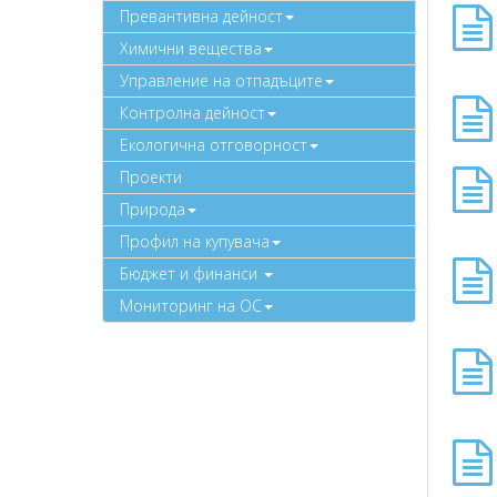
Превантивна дейност
Химични вещества
Управление на отпадъците
Контролна дейност
Екологична отговорност
Проекти
Природа
Профил на купувача
Бюджет и финанси
Мониторинг на ОС