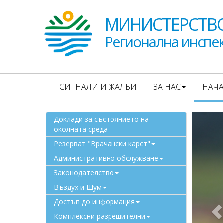
МИНИСТЕРСТВО
Регионална инспек
СИГНАЛИ И ЖАЛБИ
ЗА НАС
НАЧ
Доклади за състоянието на
околната среда
Резерват "Врачански карст"
Административно обслужване
Законодателство
Въздух и Шум
Достъп до информация
Комплексни разрешителни