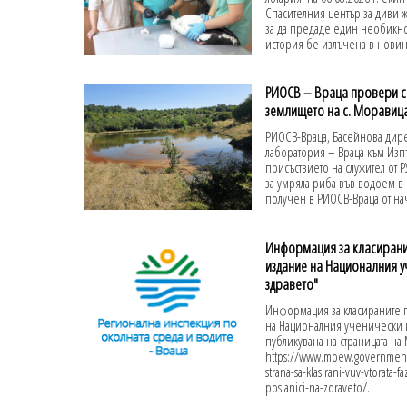
Спасителния център за диви ж
за да предаде един необикно
история бе излъчена в новинит
РИОСВ – Враца провери с
землището на с. Моравиц
РИОСВ-Враца, Басейнова дире
лаборатория – Враца към Изпъ
присъствието на служител от
за умряла риба във водоем в 
получен в РИОСВ-Враца от нач
Информация за класираните
издание на Националния у
здравето"
Информация за класираните пр
на Националния ученически к
публикувана на страницата на
https://www.moew.government.
strana-sa-klasirani-vuv-vtorata-
poslanici-na-zdraveto/.