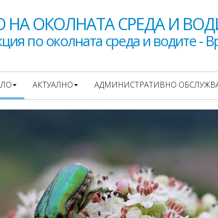
 НА ОКОЛНАТА СРЕДА И ВОД
ция по околната среда и водите - В
АЛО
АКТУАЛНО
АДМИНИСТРАТИВНО ОБСЛУЖВ