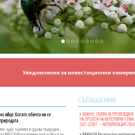
Уведомления за инвестиционни намере
СЪОБЩЕНИЯ
ВАЖНО: ОБЯВА ЗА ПРОВЕЖДАНЕ
о яйце: Когато обичта ни се
НА ПРОЕКТА НА ИНТЕГРИРАН ПЛАН 
 природата
2021-2030 Г. – АКТУАЛИЗАЦИЯ 2024 
ко чудо, оцеляло в сурова природна
п на РИОСВ-Враца измина пътя от Враца до
ВАЖНО!!! Регионална инспекция