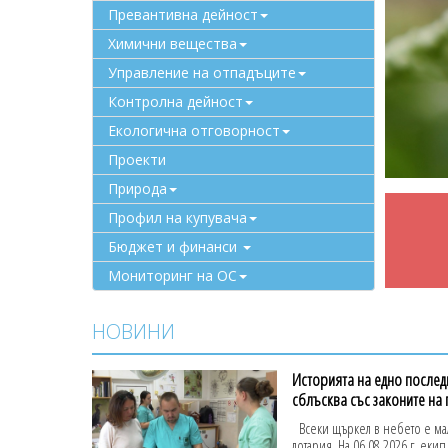
Превантивна дейност
Химични вещества
Управление на отпадъците
Контролна дейност
Екологична отговорност
Проекти
Природа
Профил на купувача
Бюджет и финанси
Мониторинг на ОС
НОВИНИ
Историята на едно последн
сблъсква със законите на
Всеки щъркел в небето е мал
лотария. На 06.08.2026 г. еки