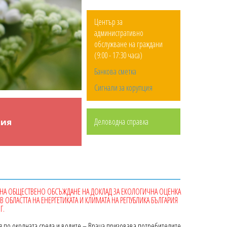
Център за
административно
обслужване на граждани
(9:00 - 17:30 часа)
Банкова сметка
Сигнали за корупция
ния
Деловодна справка
 НА ОБЩЕСТВЕНО ОБСЪЖДАНЕ НА ДОКЛАД ЗА ЕКОЛОГИЧНА ОЦЕНКА
В ОБЛАСТТА НА ЕНЕРГЕТИКАТА И КЛИМАТА НА РЕПУБЛИКА БЪЛГАРИЯ
Г.
 по околната среда и водите – Враца призовава потребителите