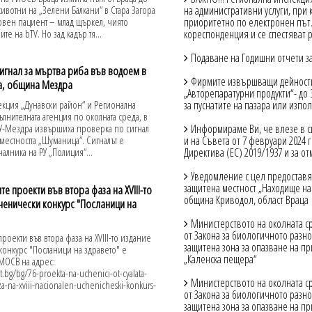
ивотни на „Зелени Балкани“ в Стара Загора
на административни услуги, при 
вен пациент – млад щъркел, чиято
приоритетно по електронен път. 
е на bTV. Но зад кадър тя...
кореспонденция и се спестяват р
Подаване на Годишни отчети за
игнал за мъртва риба във водоем в
Фирмите извършващи дейности с
а, община Мездра
„Авторепаратурни продукти“- до 
за пуснатите на пазара или изпол
кция „Дунавски район“ и Регионална
лнителната агенция по околната среда, в
Информираме Ви, че влезе в си
 РУ-Мездра извършиха проверка по сигнал
и на Съвета от 7 февруари 2024
местността „Шуманица“. Сигналът е
Директива (ЕС) 2019/1937 и за о
алника на РУ „Полиция“...
Уведомление с цел предоставя
защитена местност „Находище на 
 проекти във втора фаза на XVIII-то
община Криводол, област Враца
ченически конкурс "Посланици на
Министерството на околната сре
от Закона за биологичното разн
оекти във втора фаза на XVIII-то издание
защитена зона за опазване на п
онкурс "Посланици на здравето" е
„Каленска пещера“
 МОСВ на адрес:
bg/bg/76-proekta-na-uchenici-ot-cyalata-
Министерството на околната сре
faza-na-xviii-nacionalen-uchenicheski-konkurs-
от Закона за биологичното разн
защитена зона за опазване на п