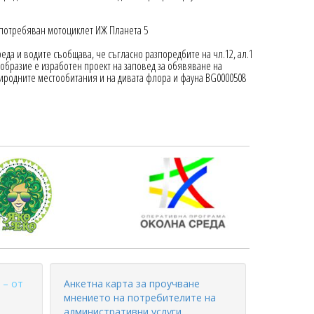
употребяван мотоциклет ИЖ Планета 5
да и водите съобщава, че съгласно разпоредбите на чл.12, ал.1
ообразие е изработен проект на заповед за обявяване на
риродните местообитания и на дивата флора и фауна BG0000508
 – от
Анкетна карта за проучване
мнението на потребителите на
административни услуги,