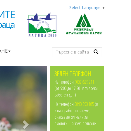
Select Language
▼
ИТЕ
раца
АНЕ
ЗЕЛЕН ТЕЛЕФОН
На телефон
(092)629 211
(от 9:00 до 17:30 часа всеки
работен ден)
На телефон
0893 393 185
(в
извънработно време)
очакваме сигнали за
екологично замърсяване