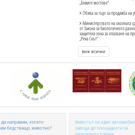
„Божите мостове“.
Обява за търг за продажба на 
Министерството на околната сре
от Закона за биологичното разн
защитена зона за опазване на п
„Река Скът“.
виж всички
 да направим, когато
Животът на един автомобил
им бедстващо животно?
завода до площадката за
разкомплектоване.