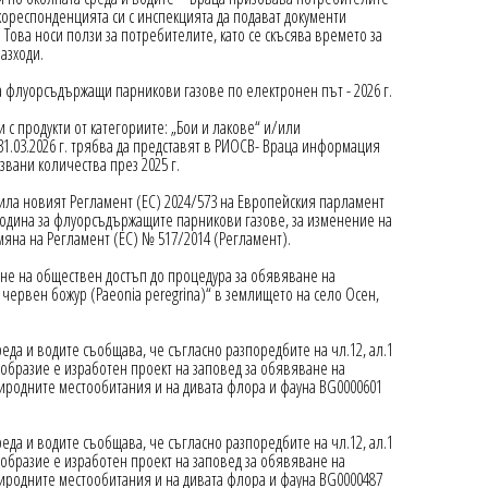
кореспонденцията си с инспекцията да подават документи
Това носи ползи за потребителите, като се скъсява времето за
азходи.
 флуорсъдържащи парникови газове по електронен път - 2026 г.
 продукти от категориите: „Бои и лакове“ и/или
31.03.2026 г. трябва да представят в РИОСВ- Враца информация
звани количества през 2025 г.
ла новият Регламент (ЕС) 2024/573 на Европейския парламент
 година за флуорсъдържащите парникови газове, за изменение на
тмяна на Регламент (ЕС) № 517/2014 (Регламент).
не на обществен достъп до процедура за обявяване на
червен божур (Paeonia peregrina)“ в землището на село Осен,
да и водите съобщава, че съгласно разпоредбите на чл.12, ал.1
ообразие е изработен проект на заповед за обявяване на
риродните местообитания и на дивата флора и фауна BG0000601
да и водите съобщава, че съгласно разпоредбите на чл.12, ал.1
ообразие е изработен проект на заповед за обявяване на
риродните местообитания и на дивата флора и фауна BG0000487