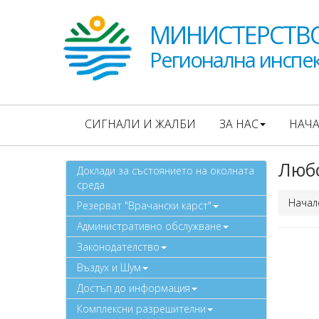
МИНИСТЕРСТВО
Регионална инспек
СИГНАЛИ И ЖАЛБИ
ЗА НАС
НАЧ
Люб
Доклади за състоянието на околната
среда
Начал
Резерват "Врачански карст"
Административно обслужване
Законодателство
Въздух и Шум
Достъп до информация
Комплексни разрешителни