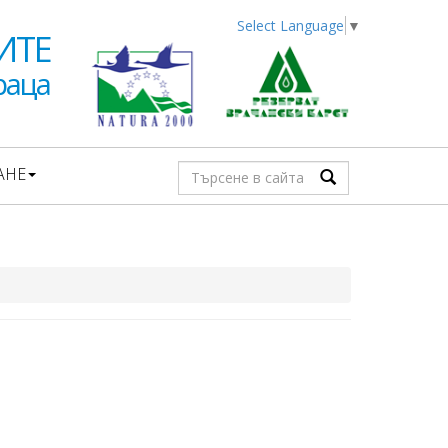
Select Language
▼
ИТЕ
раца
АНЕ