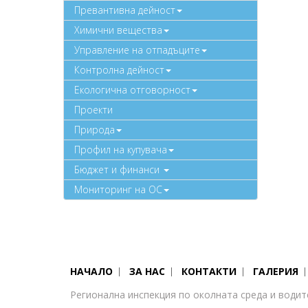
Превантивна дейност
Химични вещества
Управление на отпадъците
Контролна дейност
Екологична отговорност
Проекти
Природа
Профил на купувача
Бюджет и финанси
Мониторинг на ОС
НАЧАЛО
ЗА НАС
КОНТАКТИ
ГАЛЕРИЯ
Регионална инспекция по околната среда и водит