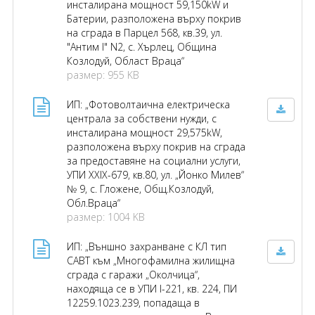
инсталирана мощност 59,150kW и
Батерии, разположена върху покрив
на сграда в Парцел 568, кв.39, ул.
"Антим I" N2, с. Хърлец, Община
Козлодуй, Област Враца“
размер: 955 KB
ИП: „Фотоволтаична електрическа
централа за собствени нужди, с
инсталирана мощност 29,575kW,
разположена върху покрив на сграда
за предоставяне на социални услуги,
УПИ XXIX-679, кв.80, ул. „Йонко Милев“
№ 9, с. Гложене, Общ.Козлодуй,
Обл.Враца“
размер: 1004 KB
ИП: „Външно захранване с КЛ тип
САВТ към „Многофамилна жилищна
сграда с гаражи „Околчица“,
находяща се в УПИ I-221, кв. 224, ПИ
12259.1023.239, попадаща в