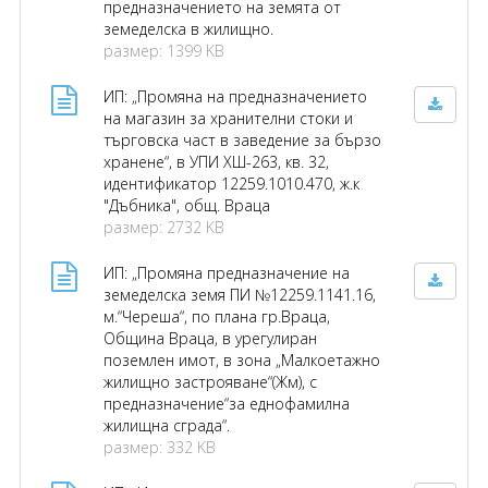
предназначението на земята от
земеделска в жилищно.
размер: 1399 KB
ИП: „Промяна на предназначението
на магазин за хранителни стоки и
търговска част в заведение за бързо
хранене“, в УПИ ХШ-263, кв. 32,
идентификатор 12259.1010.470, ж.к
"Дъбника", общ. Враца
размер: 2732 KB
ИП: „Промяна предназначение на
земеделска земя ПИ №12259.1141.16,
м.“Череша“, по плана гр.Враца,
Община Враца, в урегулиран
поземлен имот, в зона „Малкоетажно
жилищно застрояване“(Жм), с
предназначение“за еднофамилна
жилищна сграда“.
размер: 332 KB