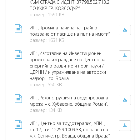
КЪМ СГРАДА С ИДЕНТ. 37798.502.713.2
ПО КККР ГР. КОЗЛОДУЙ“
размер: 1591 KB
ИП: „Промяна начина на трайно
ползване от пасище на път на имоти“
размер: 1631 KB
ИП: „Изготвяне на Инвестиционен
проект за изграждане на Център за
енергийно развитие и нови науки /
ЦЕРНН / и упражняване на авторски
надзор - гр. Враца
размер: 550 KB
ИП: „Реконструкция на водопроводна
мрежа – с. Хубавене, община Роман“.
размер: 134 KB
ИП: „Център за трудотерапия, УПИ I,
кв. 17, п.и. 12259.1009.33, по плана на
ж.к. Сениче, гр. Враца, община Враца“