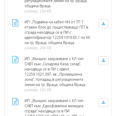
регулационните линии на гр. Враца,
община Враца.
размер: 264 KB
ИП: „Подмяна на кабел НН от ТП 7
етажен блок до съществуващо ГЕТ в
сграда находяща се в ПИ с
идентификатор 12259.1019.65.1 по КК
на гр. Враца, община Враца.
размер: 264 KB
ИП: „Външно захранване с КЛ тип
САВТ към „Складова база, склад”,
находяща се в ПИ с идент.
12259.1021.397, кв. „Промишлена
зона“, попадащ в регулационните
линии на гр. Враца, община Враца.
размер: 262 KB
ИП: „Външно захранване с КЛ тип
САВТ към „Еднофамилна жилищна
сграда” находяща се в ПИ