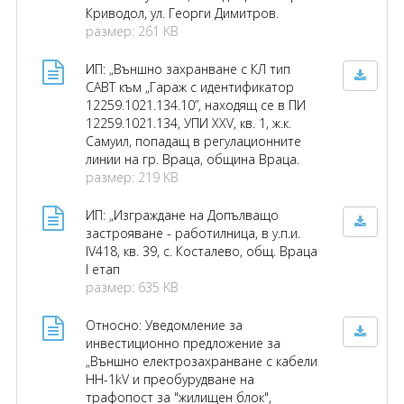
Криводол, ул. Георги Димитров.
размер: 261 KB
ИП: „Външно захранване с КЛ тип
САВТ към „Гараж с идентификатор
12259.1021.134.10”, находящ се в ПИ
12259.1021.134, УПИ XXV, кв. 1, ж.к.
Самуил, попадащ в регулационните
линии на гр. Враца, община Враца.
размер: 219 KB
ИП: „Изграждане на Допълващо
застрояване - работилница, в у.п.и.
IV418, кв. 39, с. Косталево, общ. Враца
I етап
размер: 635 KB
Относно: Уведомление за
инвестиционно предложение за
„Външно електрозахранване с кабели
HH-1kV и преобурудване на
трафопост за "жилищен блок",