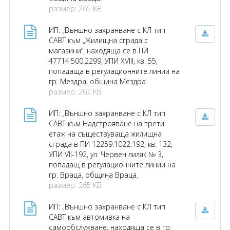
размер: 265 KB
ИП: „Външно захранване с КЛ тип
САВТ към „Жилищна сграда с
магазини“, находяща се в ПИ
47714.500.2299, УПИ XVIII, кв. 55,
попадаща в регулационните линии на
гр. Мездра, община Мездра.
размер: 262 KB
ИП: „Външно захранване с КЛ тип
САВТ към Надстрояване на трети
етаж на съществуваща жилищна
сграда в ПИ 12259.1022.192, кв. 132,
УПИ VII-192, ул. Червен лиляк № 3,
попадащ в регулационните линии на
гр. Враца, община Враца.
размер: 265 KB
ИП: „Външно захранване с КЛ тип
САВТ към автомивка на
самообслужване, находяща се в гр.