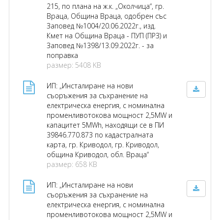
215, по плана на ж.к. „Околчица“, гр.
Враца, Община Враца, одобрен със
Заповед №1004/20.06.2022г., изд.
Кмет на Община Враца - ПУП (ПРЗ) и
Заповед №1398/13.09.2022г. - за
поправка
размер: 5408 KB
ИП: „Инсталиране на нови
съоръжения за съхранение на
електрическа енергия, с номинална
променливотокова мощност 2,5MW и
капацитет 5MWh, находящи се в ПИ
39846.770.873 по кадастралната
карта, гр. Криводол, гр. Криводол,
община Криводол, обл. Враца“
размер: 658 KB
ИП: „Инсталиране на нови
съоръжения за съхранение на
електрическа енергия, с номинална
променливотокова мощност 2,5MW и