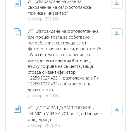
ИП: „Изграждане на хале за
съхранение на селскостопанска
техника и инвентар“
размер: 372 KB
ИП: „Изграждане на фотоволтаична
електроцентрала за собствено
потребление, състояща се от
фотоволтаични панели, инвертор 25
kW и система за съхранение на
електрическа енергия (батерия),
върху покрива на съществуваща
сграда с идентификатор
12259.1027.433.1, разположена в ПИ
12259.1027.433- собственост на
дружеството.
размер: 562 KB
ИП: „ДОПЪЛВАЩО ЗАСТРОЯВАНЕ -
ГАРАЖ" в УПИ ХУ-701, кв. 4, с. Паволче,
общ. Враца
размер: 2826 KB