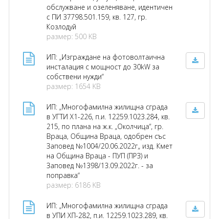
обслужване и озеленяване, идентичен
с ПИ 37798.501.159, кв. 127, гр.
Козлодуй
размер: 500 KB
ИП: „Изграждане на фотоволтаична
инсталация с мощност до 30kW за
собствени нужди“
размер: 1654 KB
ИП: „Многофамилна жилищна сграда
в УГТИ Х1-226, п.и. 12259.1023.284, кв.
215, по плана на ж.к. „Околчица“, гр.
Враца, Община Враца, одобрен със
Заповед №1004/20.06.2022г„ изд. Кмет
на Община Враца - ПУП (ПРЗ) и
Заповед №1398/13.09.2022г. - за
поправка“
размер: 6186 KB
ИП: „Многофамилна жилищна сграда
в УПИ ХП-282, п.и. 12259.1023.289, кв.