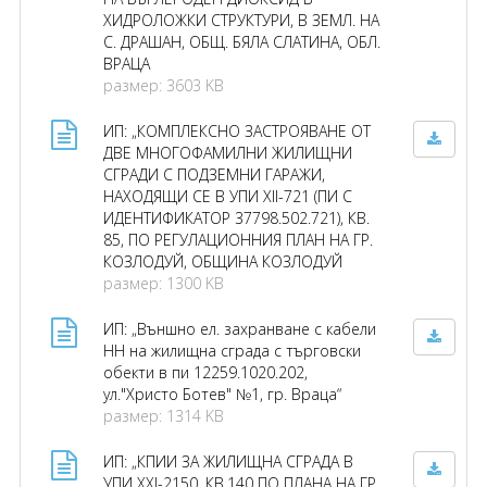
ХИДРОЛОЖКИ СТРУКТУРИ, В ЗЕМЛ. НА
С. ДРАШАН, ОБЩ. БЯЛА СЛАТИНА, ОБЛ.
ВРАЦА
размер: 3603 KB
ИП: „КОМПЛЕКСНО ЗАСТРОЯВАНЕ ОТ
ДВЕ МНОГОФАМИЛНИ ЖИЛИЩНИ
СГРАДИ С ПОДЗЕМНИ ГАРАЖИ,
НАХОДЯЩИ СЕ В УПИ XII-721 (ПИ С
ИДЕНТИФИКАТОР 37798.502.721), КВ.
85, ПО РЕГУЛАЦИОННИЯ ПЛАН НА ГР.
КОЗЛОДУЙ, ОБЩИНА КОЗЛОДУЙ
размер: 1300 KB
ИП: „Външно ел. захранване с кабели
НН на жилищна сграда с търговски
обекти в пи 12259.1020.202,
ул."Христо Ботев" №1, гр. Враца“
размер: 1314 KB
ИП: „КПИИ ЗА ЖИЛИЩНА СГРАДА В
УПИ ХХI-2150, КВ.140 ПО ПЛАНА НА ГР.