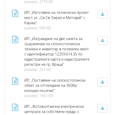
размер: 2774 KB
ИП: „Изготвяне на технически проект
мост ул. „Св.Св. Кирил и Методий“ с.
Караш“.
размер: 584 KB
ИП: „Изграждане на две халета за
съхранение на селскостопанска
техника и инвентар в поземлен имот
с идентификатор 12259.614.35 по
кадастралната карта и кадастралните
регистри на гр. Враца“
размер: 253 KB
ИП: „Поставяне на селскостопански
обект за отглеждане на 350бр.
кокошки носачки“
размер: 1462 KB
ИП: „Фотоволтаична електрическа
централа за собствени нужди, с