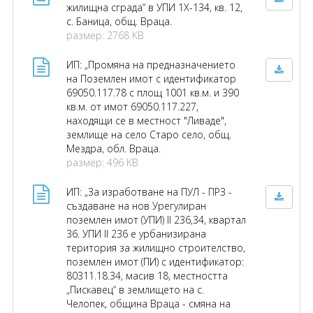
жилищна сграда“ в УПИ 1Х-134, кв. 12,
с. Баница, общ. Враца.
размер: 2768 KB
ИП: „Промяна на предназначението
на Поземлен имот с идентификатор
69050.117.78 с площ 1001 кв.м. и 390
кв.м. от имот 69050.117.227,
находящи се в местност "Ливаде",
землище на село Старо село, общ.
Мездра, обл. Враца.
размер: 496 KB
ИП: „За изработване на ПУЛ - ПРЗ -
създаване на нов Урегулиран
поземлен имот (УПИ) II 236,34, квартал
36. УПИ II 236 е урбанизирана
територия за жилищно строителство,
поземлен имот (ПИ) с идентификатор:
80311.18.34, масив 18, местността
„Пискавец“ в землището на с.
Челопек, община Враца - смяна на