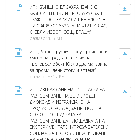
ИП: „ВЪНШНО ЕЛ.ЗАХРАНВАНЕ С
КАБЕЛИ Н.Н. 1KV И ПРЕОБУРУДВАНЕ
ТРАФОПОСТ ЗА "ЖИЛИЩЕН БЛОК", В
ПИ 03438.501.682.2, УПИ I-121, КВ. 49,
С. БЕЛИ ИЗВОР, ОБЩ. ВРАЦА“
размер: 433 KB
ИП: „Реконструкция, преустройство и
смяна на предназначение на
търговски обект Юск в два магазина
за промишлени стоки и аптека“
размер: 3317 KB
ИП: „ИЗГРАЖДАНЕ НА ПЛОЩАДКА ЗА
РАЗТОВАРВАНЕ НА ВЪГЛЕРОДЕН
ДИОКСИД И ИЗГРАЖДАНЕ НА
ПРОДУКТОПРОВОД ЗА ПРЕНОС НА
СО2 ОТ ПЛОЩАДКАТА ЗА
РАЗТОВАРВАНЕ ДА ПЛОЩАДКАТА НА
ЕКСПЕРИМЕНТАЛЕН /ПРОУЧВАТЕЛЕН/
СОНДАЖ ЗА ТЕСТОВО ИНЖЕКТИРАНЕ
НА ВЪГЛЕРОДЕН ДИОКСИД В