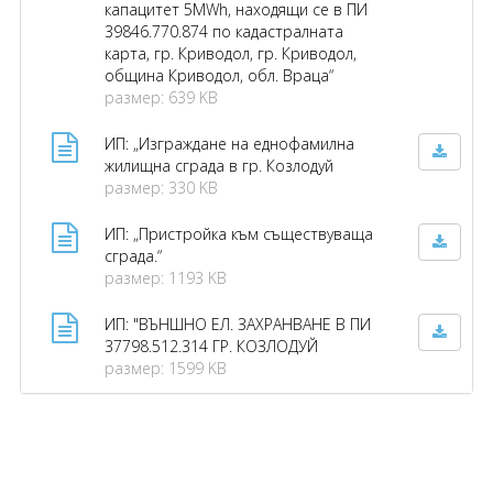
капацитет 5MWh, находящи се в ПИ
39846.770.874 по кадастралната
карта, гр. Криводол, гр. Криводол,
община Криводол, обл. Враца“
размер: 639 KB
ИП: „Изграждане на еднофамилна
жилищна сграда в гр. Козлодуй
размер: 330 KB
ИП: „Пристройка към съществуваща
сграда.“
размер: 1193 KB
ИП: "ВЪНШНО ЕЛ. ЗАХРАНВАНЕ В ПИ
37798.512.314 ГР. КОЗЛОДУЙ
размер: 1599 KB