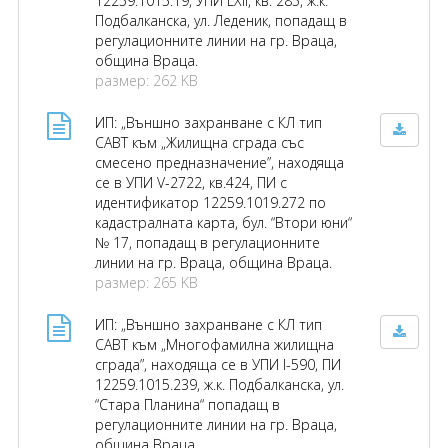
12259.1015.19, УПИ LXII, кв. 285, ж.к.
Подбалканска, ул. Леденик, попадащ в
регулационните линии на гр. Враца,
община Враца.
размер: 262 KB
ИП: „Външно захранване с КЛ тип
САВТ към „Жилищна сграда със
смесено предназначение”, находяща
се в УПИ V-2722, кв.424, ПИ с
идентификатор 12259.1019.272 по
кадастралната карта, бул. “Втори юни“
№ 17, попадащ в регулационните
линии на гр. Враца, община Враца.
размер: 265 KB
ИП: „Външно захранване с КЛ тип
САВТ към „Многофамилна жилищна
сграда”, находяща се в УПИ I-590, ПИ
12259.1015.239, ж.к. Подбалканска, ул.
“Стара Планина“ попадащ в
регулационните линии на гр. Враца,
община Враца.