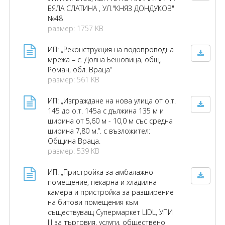
БЯЛА СЛАТИНА , УЛ."КНЯЗ ДОНДУКОВ"
№48
размер: 1757 KB
ИП: „Реконструкция на водопроводна
мрежа – с. Долна Бешовица, общ.
Роман, обл. Враца“
размер: 561 KB
ИП: „Изграждане на нова улица от о.т.
145 до о.т. 145а с дължина 135 м и
ширина от 5,60 м - 10,0 м със средна
ширина 7,80 м.“. с възложител:
Община Враца.
размер: 539 KB
ИП: „Пристройка за амбалажно
помещение, пекарна и хладилна
камера и пристройка за разширение
на битови помещения към
съществуващ Супермаркет LIDL, УПИ
III за търговия, услуги, обществено