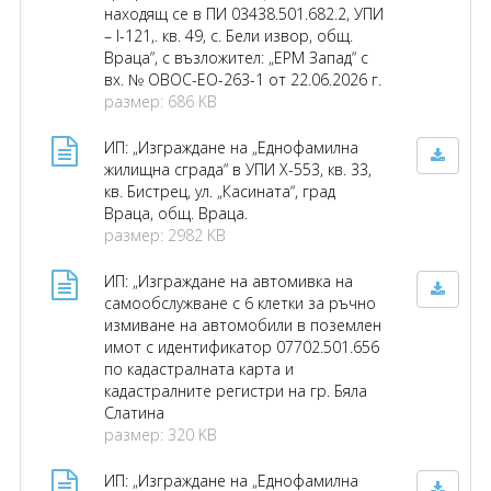
находящ се в ПИ 03438.501.682.2, УПИ
– I-121,. кв. 49, с. Бели извор, общ.
Враца“, с възложител: „ЕРМ Запад“ с
вх. № ОВОС-ЕО-263-1 от 22.06.2026 г.
размер: 686 KB
ИП: „Изграждане на „Еднофамилна
жилищна сграда“ в УПИ Х-553, кв. 33,
кв. Бистрец, ул. „Касината“, град
Враца, общ. Враца.
размер: 2982 KB
ИП: „Изграждане на автомивка на
самообслужване с 6 клетки за ръчно
измиване на автомобили в поземлен
имот с идентификатор 07702.501.656
по кадастралната карта и
кадастралните регистри на гр. Бяла
Слатина
размер: 320 KB
ИП: „Изграждане на „Еднофамилна