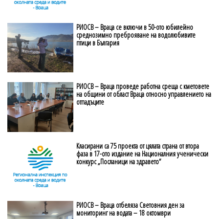
РИОСВ – Враца се включи в 50-ото юбилейно
среднозимно преброяване на водолюбивите
птици в България
РИОСВ – Враца проведе работна среща с кметовете
на общини от област Враца относно управлението на
отпадъците
Класирани са 75 проекта от цялата страна от втора
фаза в 17-ото издание на Националния ученически
конкурс „Посланици на здравето“
РИОСВ – Враца отбеляза Световния ден за
мониторинг на водата – 18 октомври