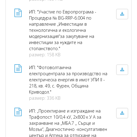
ИП: "Участие по Европрограма -
Процедура № BG-RRP-6.004 по
направление „Инвестиции в
технологична и екологична
модернизация“за закупуване на
инвестиции за нуждите на
стопанството."
размер: 158 KB
ИП: "Фотоволтаична
електроцентрала за производство на
електрическа енергия в имот УПИ II -
218, кв. 49, с. Фурен, Община
Криводол."
размер: 336 KB
ИП: „Проектиране и изграждане на
Трафопост 10/0,4 кУ, 2x800 к У А за
захранване на „МБА.7 „ Сърце и
Мозък“, Диагностично -консултативен
център и Аптека за отпускане на