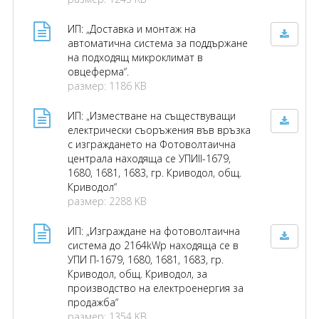
ИП: „Доставка и монтаж на
автоматична система за поддържане
на подходящ микроклимат в
овцеферма“.
размер: 1186 KB
ИП: „Изместване на съществуващи
електрически съоръжения във връзка
с изграждането на Фотоволтаична
централа находяща се УПИII-1679,
1680, 1681, 1683, гр. Криводол, общ.
Криводол“
размер: 2288 KB
ИП: „Изграждане на фотоволтаична
система до 2164kWp находяща се в
УПИ П-1679, 1680, 1681, 1683, гр.
Криводол, общ. Криводол, за
производство на електроенергия за
продажба“
размер: 1354 KB