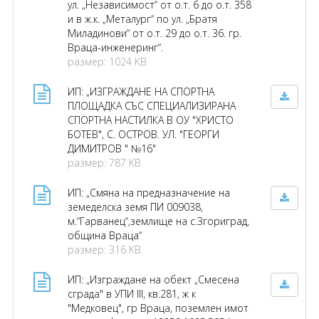
ул. „Независимост“ от о.т. 6 до о.т. 358
и в ж.к. „Металург“ по ул. „Братя
Миладинови“ от о.т. 29 до о.т. 36. гр.
Враца-инженеринг“.
размер: 1024 KB
ИП: „ИЗГРАЖДАНЕ НА СПОРТНА
ПЛОЩАДКА СЪС СПЕЦИАЛИЗИРАНА
СПОРТНА НАСТИЛКА В ОУ "ХРИСТО
БОТЕВ", С. ОСТРОВ. УЛ. "ГЕОРГИ
ДИМИТРОВ " №16"
размер: 787 KB
ИП: „Смяна на предназначение на
земеделска земя ПИ 009038,
м.“Гарванец“,землище на с.Згориград,
община Враца“
размер: 316 KB
ИП: „Изграждане на обект „Смесена
сграда" в УПИ III, кв.281, ж к
"Медковец", гр Враца, поземлен имот