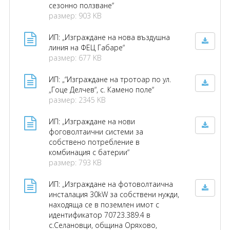
сезонно ползване“
размер: 903 KB
ИП: „Изграждане на нова въздушна
линия на ФЕЦ Габаре“
размер: 677 KB
ИП: „“Изграждане на тротоар по ул.
„Гоце Делчев“, с. Камено поле“
размер: 2345 KB
ИП: „Изграждане на нови
фоговолтаични системи за
собствено потребление в
комбинация с батерии“
размер: 793 KB
ИП: „Изграждане на фотоволтаична
инсталация 30kW за собствени нужди,
находяща се в поземлен имот с
идентификатор 70723.389.4 в
с.Селановци, община Оряхово,