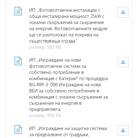
ИП: „Фотоволтаична инсталации с
обща инсталирана мощност 25kW с
локални съоръжения за съхранение
на енергия. Фотоволтаичните модули
ще се разположат на покрива на
съществуваща сграда.“
размер: 583 KB
ИП: „Изграждане на нови
фотоволтаични системи за
собствено потребление в
комбинация с батерии" по процедура
BG-RRP-3 .006 Изграждане на нови
ВЕИ за собствено потребление в
комбинация с локални съоръжения за
съхранение на енергия в
предприятията
размер: 903 KB
ИП: „Изграждане на защитна система
за предпазване от градушки,