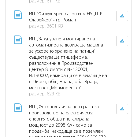
размер: 611 KB
ИП: “Физкултурен салон към НУ „П. Р.
Славейков“ - гр. Роман
размер: 3601 KB
ИП: „Закупуване и монтиране на
автоматизирана дозираща машина
за ускорено хранене на патици“
съществуваща птицеферма,
разположени в Производствен
център 8, имоти с № 130001,
№130002, намиращи се в землище на
с. Чирен, общ. Враца, обл. Враца,
местност „Мраморенско“.
размер: 623 KB
ИП: „Фотоволтаична ценз рала за
производство на електрическа
енергия с обща инсталирана
мощност до 2998 Kw - само за
продажба, находища се в поземлен