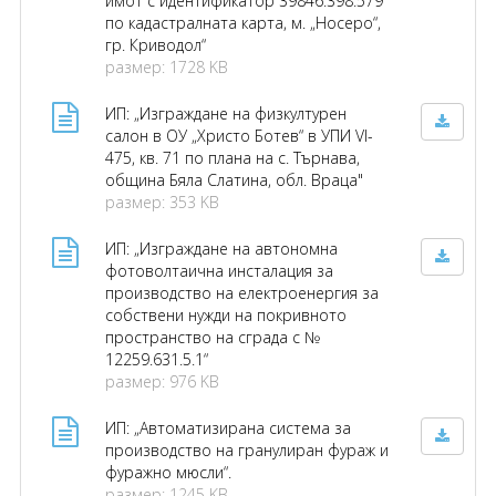
имот с идентификатор 39846.398.579
по кадастралната карта, м. „Носеро“,
гр. Криводол“
размер: 1728 KB
ИП: „Изграждане на физкултурен
салон в ОУ „Христо Ботев“ в УПИ VI-
475, кв. 71 по плана на с. Търнава,
община Бяла Слатина, обл. Враца"
размер: 353 KB
ИП: „Изграждане на автономна
фотоволтаична инсталация за
производство на електроенергия за
собствени нужди на покривното
пространство на сграда с №
12259.631.5.1“
размер: 976 KB
ИП: „Автоматизирана система за
производство на гранулиран фураж и
фуражно мюсли“.
размер: 1245 KB