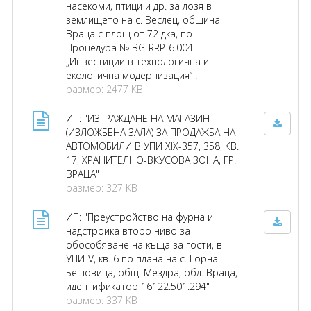
насекоми, птици и др. за лозя в
землището на с. Веслец, община
Враца с площ от 72 дка, по
Процедура № BG-RRP-6.004
„Инвестиции в технологична и
екологична модернизация“ .
размер: 2477 KB
ИП: "ИЗГРАЖДАНЕ НА МАГАЗИН
(ИЗЛОЖБЕНА ЗАЛА) ЗА ПРОДАЖБА НА
АВТОМОБИЛИ В УПИ XIX-357, 358, КВ.
17, ХРАНИТЕЛНО-ВКУСОВА ЗОНА, ГР.
ВРАЦА"
размер: 327 KB
ИП: "Преустройство на фурна и
надстройка второ ниво за
обособяване на къща за гости, в
УПИ-V, кв. 6 по плана на с. Горна
Бешовица, общ. Мездра, обл. Враца,
идентификатор 16122.501.294"
размер: 337 KB