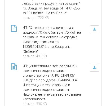
лекарствени продукти на граждани "
гр. Враца, ул. Беласица, УН И X1-286,
кв.301 по план на гр. Враца“
размер: 1722 KB
ИП: "Фотоволтаична централа с
мощност 70 kW с батерия 75 kWh на
покрив на съществуваща сграда в
имот с идентификатор
12259.1012.315 в гр.Враца,ж.к.
"Дъбника"
размер: 431 KB
ИП: „Инвестиции в технологична и
екологична модернизация в
стопанството на "АГРО СТИЛ-06"
ЕООД“ по процедура BG-RRP-6.004
Инвестиции в технологична и
екологична модернизация от
Национален план за възстановяване
и устойчивост.
размер: 330 KB