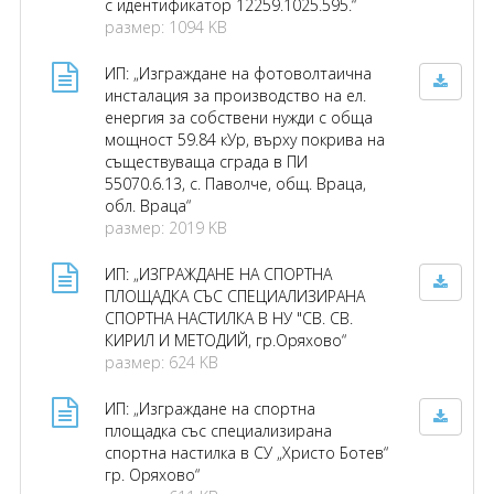
с идентификатор 12259.1025.595.“
размер: 1094 KB
ИП: „Изграждане на фотоволтаична
инсталация за производство на ел.
енергия за собствени нужди с обща
мощност 59.84 кУр, върху покрива на
съществуваща сграда в ПИ
55070.6.13, с. Паволче, общ. Враца,
обл. Враца“
размер: 2019 KB
ИП: „ИЗГРАЖДАНЕ НА СПОРТНА
ПЛОЩАДКА СЪС СПЕЦИАЛИЗИРАНА
СПОРТНА НАСТИЛКА В НУ "СВ. СВ.
КИРИЛ И МЕТОДИЙ, гр.Оряхово“
размер: 624 KB
ИП: „Изграждане на спортна
площадка със специализирана
спортна настилка в СУ „Христо Ботев“
гр. Оряхово“