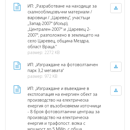
ИП: „Разработване на находище за
скалнооблицовъчни материали /
варовици / „Царевец”, участъци
„Запад-2007" (Искър),
„Централен-2007" и „Царевец 2-
2007", разположено в землището на
село Царевец, община Мездра,
област Враца.“
размер: 2272 KB
ИП: „Изграждане на фотоволтаичен
парк 3,2 мегавата“
размер: 972 KB
ИП: „Изграждане и въвеждане в
експлоатация на енергиен обект за
производство на електрическа
енергия от възобновяеми източници
- 8 броя фотоволтаични центраш за
производство на електрическа
енергия и трафопост. всяка с
мощност до 5 МWр. с обща