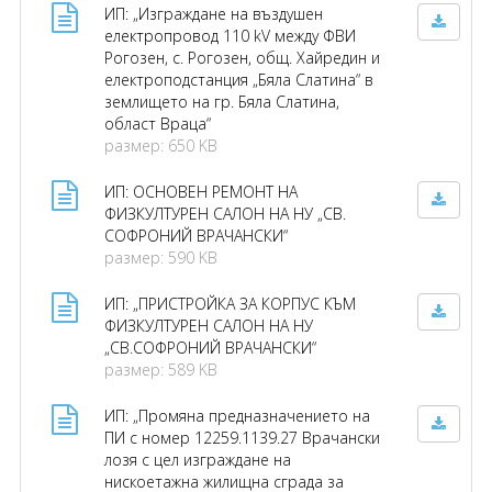
ИП: „Изграждане на въздушен
електропровод 110 kV между ФВИ
Рогозен, с. Рогозен, общ. Хайредин и
електроподстанция „Бяла Слатина“ в
землището на гр. Бяла Слатина,
област Враца“
размер: 650 KB
ИП: ОСНОВЕН РЕМОНТ НА
ФИЗКУЛТУРЕН САЛОН НА НУ „СВ.
СОФРОНИЙ ВРАЧАНСКИ“
размер: 590 KB
ИП: „ПРИСТРОЙКА ЗА КОРПУС КЪМ
ФИЗКУЛТУРЕН САЛОН НА НУ
„СВ.СОФРОНИЙ ВРАЧАНСКИ“
размер: 589 KB
ИП: „Промяна предназначението на
ПИ с номер 12259.1139.27 Врачански
лозя с цел изграждане на
нискоетажна жилищна сграда за