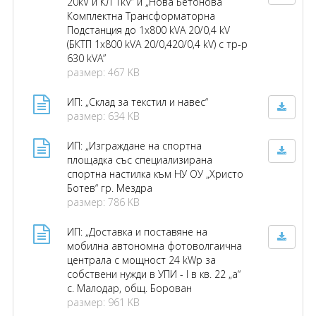
20kV и КЛ 1kV” и „Нова Бетонова
Комплектна Трансформаторна
Подстанция до 1х800 kVА 20/0,4 kV
(БКТП 1х800 kVА 20/0,420/0,4 kV) с тр-р
630 kVА”
размер: 467 KB
ИП: „Склад за текстил и навес“
размер: 634 KB
ИП: „Изграждане на спортна
площадка със специализирана
спортна настилка към НУ ОУ „Христо
Ботев“ гр. Мездра
размер: 786 KB
ИП: „Доставка и поставяне на
мобилна автономна фотоволгаична
централа с мощност 24 kWp за
собствени нужди в УПИ - I в кв. 22 „а“
с. Малодар, общ. Борован
размер: 961 KB