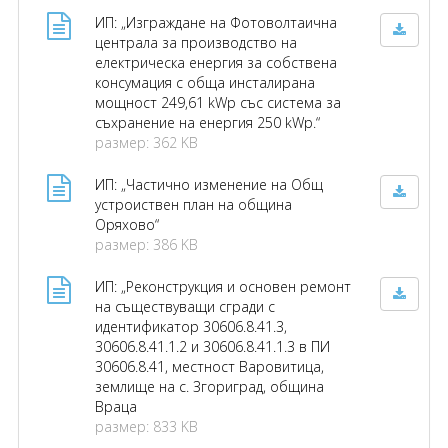
ИП: „Изграждане на Фотоволтаична
централа за производство на
електрическа енергия за собствена
консумация с обща инсталирана
мощност 249,61 kWp със система за
съхранение на енергия 250 kWp.“
размер: 362 KB
ИП: „Частично изменение на Общ
устроиствен план на община
Оряхово“
размер: 386 KB
ИП: „Реконструкция и основен ремонт
на съществуващи сгради с
идентификатор 30606.8.41.3,
30606.8.41.1.2 и 30606.8.41.1.3 в ПИ
30606.8.41, местност Варовитица,
землище на с. Згориград, община
Враца
размер: 833 KB