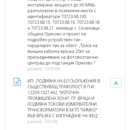
инсталирана .мощност до 40 МWр,
разположени в поземлени имоти с
идентификатори 70723.68.100.
70723.68.15. 70723.68.16. 70723.68.18
и 70723.68.21. землище с. Селановци.
община Оряхово и проект на
подробен устройствен тан -
парцеларен тан за обект: „Трасе на
външна кабелна връзка 20кV за
присъединяване на фотоволтаични
центраш до подстанция Оряхово "
размер: 2318 KB
ИП: „ПОДМЯНА НА ЕЛ.СЪОРЪЖЕНИЯ В
СЪЩЕСТВУВАЩ ТРАФОПОСТ В П.И.
12259.1027.442, "ИЗТОЧНА
ПРОМИШЛЕНА ЗОНА", ГР. ВРАЦА И
ПОДМЯНА ТОКОВИ ИЗМЕРВАТЕЛНИ
ТРАНСФОРМАТОРИ В БКТП "ХИМКО"
ВЪВ ВРЪЗКА С ИЗГРАЖДАНЕ НА ФЕЦ“
размер: 343 KB