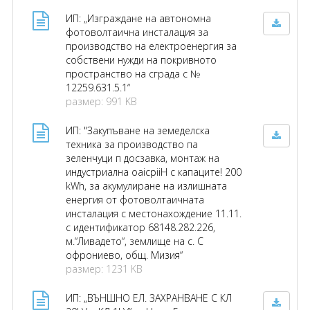
ИП: „Изграждане на автономна
фотоволтаична инсталация за
производство на електроенергия за
собствени нужди на покривното
пространство на сграда с №
12259.631.5.1“
размер: 991 KB
ИП: "Закупъване на земеделска
техника за производство па
зеленчуци п досзавка, монтаж на
индустриална oaicpiiH с капаците! 200
kWh, за акумулиране на излишната
енергия от фотоволтаичната
инсталация с местонахождение 11.11.
с идентификатор 68148.282.226,
м.“Ливадето“, землище на с. С
офрониево, общ. Мизия“
размер: 1231 KB
ИП: „ВЪНШНО ЕЛ. ЗАХРАНВАНЕ С КЛ