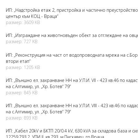
ИП: „Надстройка етаж 2, пристройка и частично преустройство
център към КОЦ - Враца“
размер: 3609 KB
ИП: „Изграждане на животновъден обект за отглеждане на овц
размер: 727 KB
ИП: „Реконструкция на част от водопроводната мрежа на с.Бо
втори етап“
размер: 1205 KB
ИП: „Външно ел. захранване НН на У.П.И. VII - 423 кв.46 по кад
на с.Алтимир, ул. „Хр. Ботев“ 79“
размер: 845 KB
ИП: „Външно ел. захранване НН на У.П.И. VIII - 423 кв.46 по ка
на с.Алтимир, ул. „Хр. Ботев“ 79“
размер: 893 KB
ИП: „Кабел 20kV и БКТП 20/0.4 kV, 630 kVA за складова база и 
12259.793.2, УПИ II, кв.793, м.Пискавец, гр.Враца