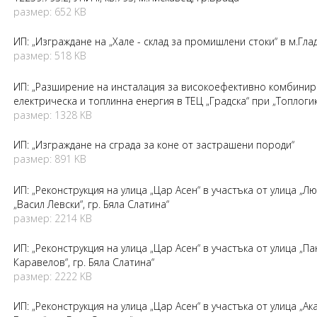
размер: 652 KB
ИП: „Изграждане на „Хале - склад за промишлени стоки“ в м.Глад
размер: 518 KB
ИП: „Разширение на инсталация за високоефективно комбини
електрическа и топлинна енергия в ТЕЦ „Градска“ при „Топлогик
размер: 1328 KB
ИП: „Изграждане на сграда за коне от застрашени породи“
размер: 891 KB
ИП: „Реконструкция на улица „Цар Асен“ в участъка от улица „Л
„Васил Левски“, гр. Бяла Слатина“
размер: 2214 KB
ИП: „Реконструкция на улица „Цар Асен“ в участъка от улица „П
Каравелов“, гр. Бяла Слатина“
размер: 2222 KB
ИП: „Реконструкция на улица „Цар Асен“ в участъка от улица „Ак