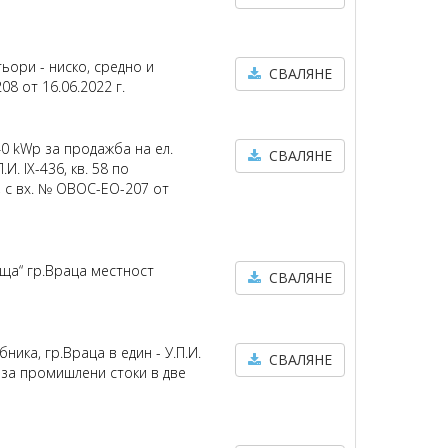
ьори - ниско, средно и
СВАЛЯНЕ
08 от 16.06.2022 г.
0 kWp за продажба на ел.
СВАЛЯНЕ
. IX-436, кв. 58 по
, с вх. № ОВОС-ЕО-207 от
ща“ гр.Враца местност
СВАЛЯНЕ
ъбника, гр.Враца в един - У.П.И.
СВАЛЯНЕ
а за промишлени стоки в две