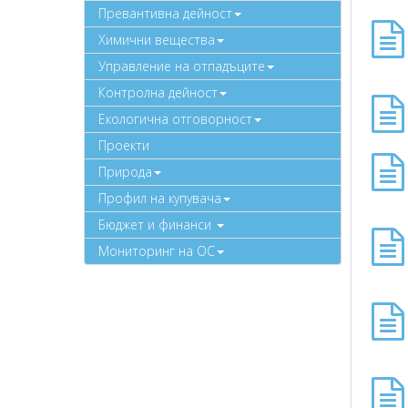
Превантивна дейност
Химични вещества
Управление на отпадъците
Контролна дейност
Екологична отговорност
Проекти
Природа
Профил на купувача
Бюджет и финанси
Мониторинг на ОС