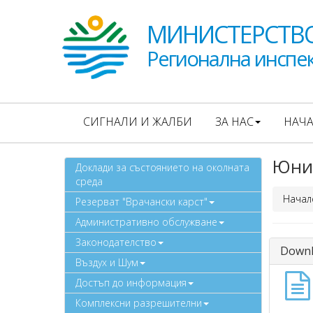
МИНИСТЕРСТВО
Регионална инспек
СИГНАЛИ И ЖАЛБИ
ЗА НАС
НАЧ
Юни 
Доклади за състоянието на околната
среда
Начал
Резерват "Врачански карст"
Административно обслужване
Законодателство
Downl
Въздух и Шум
Достъп до информация
Комплексни разрешителни