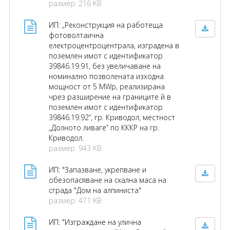
размер: 216 KB
ИП: „Реконструкция на работеща
фотоволтаична
електроцентроцентрала, изградена в
поземлен имот с идентификатор
39846.19.91, без увеличаване на
номинално позволената изходна
мощност от 5 MWp, реализирана
чрез разширение на границите й в
поземлен имот с идентификатор
39846.19.92“, гр. Криводол, местност
„Долното ливаге“ по КККР на гр.
Криводол.
размер: 943 KB
ИП: "Запазване, укрепване и
обезопасяване на скална маса на
сграда "Дом на алпиниста"
размер: 471 KB
ИП: "Изграждане на улична