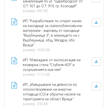
канализация по ул. "Царибродска" от
О.Т. 921 до О.Т. 919, гр. Козлодуй"
размер: 465 KB
ИП: "Разработване по открит начин
на находище за скалнообличовъчни
материали - варовиц от находище
"Върбешница 3", в землището на с.
Върбешница, общ. Мездра, обл.
Враца"
размер: 1636 KB
ИП: "Извеждане от експлоатация на
язовирна стена "Стубеля-403" и
съоръженията към нея"
размер: 1112 KB
ИП: „Извършване на дейности по
оползотворяване на инертни
отпадъци (СО) в обратни насипи на
територията на област Враца.“
размер: 330 KB