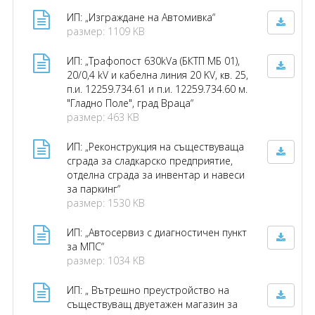
ИП: „Изграждане на Автомивка“
размер: 1109 KB
ИП: „Трафопост 630kVa (БКТП МБ 01),
20/0,4 kV и кабелна линия 20 KV, кв. 25,
п.и. 12259.734.61 и п.и. 12259.734.60 м.
"Гладно Поле", град Враца“
размер: 463 KB
ИП: „Реконструкция на съществуваща
сграда за сладкарско предприятие,
отделна сграда за инвентар и навеси
за паркинг“
размер: 1530 KB
ИП: „Автосервиз с диагностичен пункт
за МПС“
размер: 1034 KB
ИП: „ Вътрешно преустройство на
съществуващ двуетажен магазин за