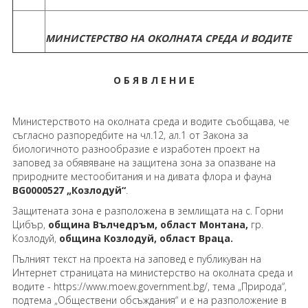
МИНИСТЕРСТВО НА ОКОЛНАТА СРЕДА И ВОДИТЕ
О
Б
Я
В
Л
Е
Н
И
Е
Министерството на околната среда и водите съобщава, че
съгласно разпоредбите на чл.12, ал.1 от Закона за
биологичното разнообразие е изработен проект на
заповед за обявяване на защитена зона за опазване на
природните местообитания и на дивата флора и фауна
BG0000527 „Козлодуй“
.
Защитената зона е разположена в землищата на с. Горни
Цибър,
община
Вълчедръм, област Монтана,
гр.
Козлодуй,
община Козлодуй, област Враца.
Пълният текст на проекта на заповед е публикуван на
Интернет страницата на министерство на околната среда и
водите - https://www.moew.government.bg/, тема „Природа“,
подтема „Обществени обсъждания“ и е на разположение в