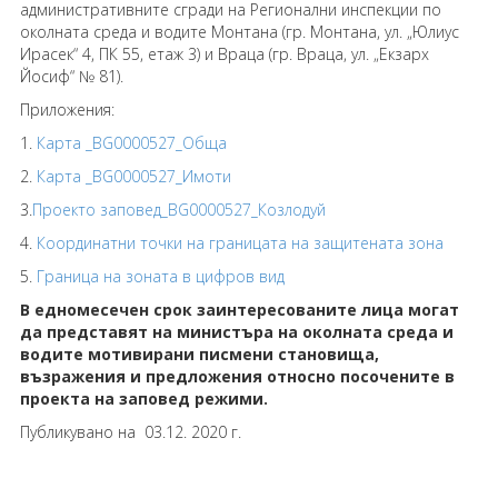
административните сгради на Регионални инспекции по
околната среда и водите Монтана (гр. Монтана, ул. „Юлиус
Ирасек“ 4, ПК 55, етаж 3) и Враца (гр. Враца, ул. „Екзарх
Йосиф“ № 81).
Приложения:
1.
Карта _BG0000527_Обща
2.
Карта _BG0000527_Имоти
3.
Проекто заповед_BG0000527_Козлодуй
4.
Координатни точки на границата на защитената зона
5.
Граница на зоната в цифров вид
В едномесечен срок заинтересованите лица могат
да представят на министъра на околната среда и
водите мотивирани писмени становища,
възражения и предложения относно посочените в
проекта на заповед режими.
Публикувано на 03.12. 2020 г.