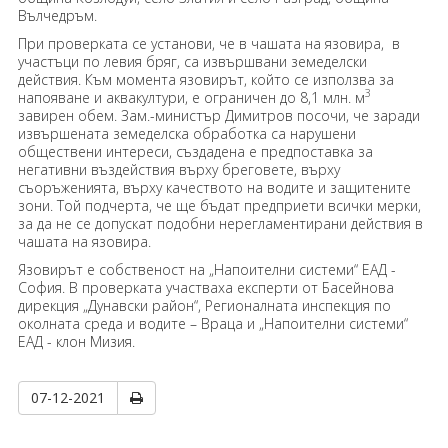
Вълчедръм.
При проверката се установи, че в чашата на язовира, в
участъци по левия бряг, са извършвани земеделски
действия. Към момента язовирът, който се използва за
3
напояване и аквакултури, е ограничен до 8,1 млн. м
завирен обем. Зам.-министър Димитров посочи, че заради
извършената земеделска обработка са нарушени
обществени интереси, създадена е предпоставка за
негативни въздействия върху бреговете, върху
съоръженията, върху качеството на водите и защитените
зони. Той подчерта, че ще бъдат предприети всички мерки,
за да не се допускат подобни нерегламентирани действия в
чашата на язовира.
Язовирът е собственост на „Напоителни системи“ ЕАД -
София. В проверката участваха експерти от Басейнова
дирекция „Дунавски район“, Регионалната инспекция по
околната среда и водите – Враца и „Напоителни системи“
ЕАД - клон Мизия.
07-12-2021