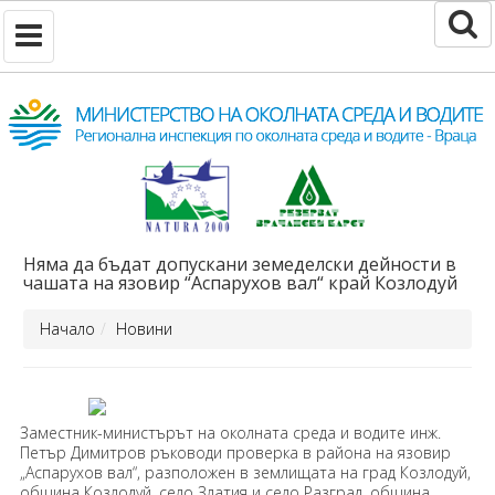
Няма да бъдат допускани земеделски дейности в
чашата на язовир “Аспарухов вал“ край Козлодуй
Начало
Новини
Заместник-министърът на околната среда и водите инж.
Петър Димитров ръководи проверка в района на язовир
„Аспарухов вал“, разположен в землищата на град Козлодуй,
община Козлодуй, село Златия и село Разград, община