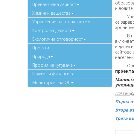
образова
Превантивна дейност
и водите
Химични вещества
Ученицит
Управление на отпадъците
се здрав
хронични
Контролна дейност
В проект
Екологична отговорност
включват:
и дискус
Проекти
сайтове 
Природа
населени
Профил на купувача
Общият б
проекта
Бюджет и финанси
Министе
Мониторинг на ОС
училища
Номинира
Първа въ
Втора въ
Трета въ