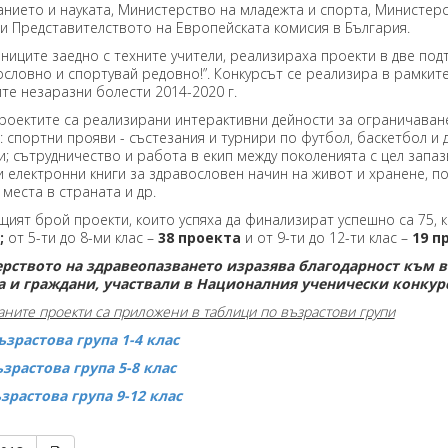
нието и науката, Министерство на младежта и спорта, Министерс
 и Представителството на Европейската комисия в България.
е заедно с техните учители, реализираха проекти в две подтем
ословно и спортувай редовно!”. Конкурсът се реализира в рамки
те незаразни болести 2014-2020 г.
ите са реализирани интерактивни дейности за ограничаване н
 спортни прояви - състезания и турнири по футбол, баскетбол и д
ии; сътрудничество и работа в екип между поколенията с цел запа
и електронни книги за здравословен начин на живот и хранене, 
 места в страната и др.
рой проекти, които успяха да финализират успешно са 75, като
;
от 5-ти до 8-ми клас –
38 проекта
и от 9-ти до 12-ти клас –
19 п
рството на здравеопазването изразява благодарност към в
 и граждани, участвали в Националния ученически конкурс 
ните проекти са приложени в таблици по възрастови групи
зрастова група 1-4 клас
зрастова група 5-8 клас
зрастова група 9-12 клас