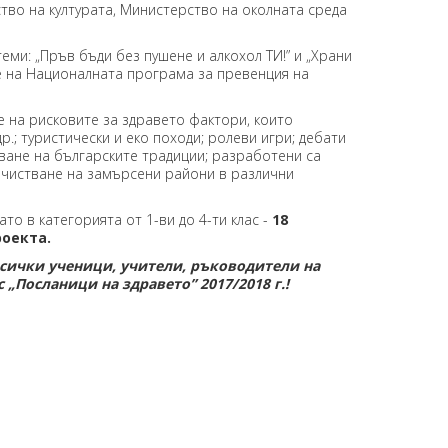
тво на културата, Министерство на околната среда
и: „Пръв бъди без пушене и алкохол ТИ!” и „Храни
те на Националната програма за превенция на
а рисковите за здравето фактори, които
р.; туристически и еко походи; ролеви игри; дебати
зване на българските традиции; разработени са
почистване на замърсени райони в различни
 в категорията от 1-ви до 4-ти клас -
18
роекта.
сички ученици, учители, ръководители на
„Посланици на здравето” 2017/2018 г.!