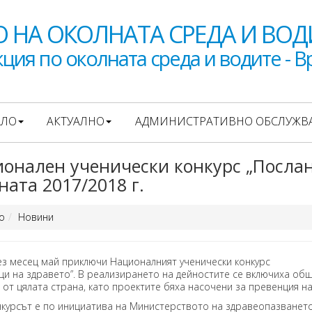
 НА ОКОЛНАТА СРЕДА И ВОД
ция по околната среда и водите - В
АЛО
АКТУАЛНО
АДМИНИСТРАТИВНО ОБСЛУЖВ
оналeн ученически конкурс „Послан
ната 2017/2018 г.
о
Новини
сец май приключи Националният ученически конкурс
ци на здравето”. В реализирането на дейностите се включиха общо
 от цялата страна, като проектите бяха насочени за превенция н
т е по инициатива на Министерството на здравеопазването, 