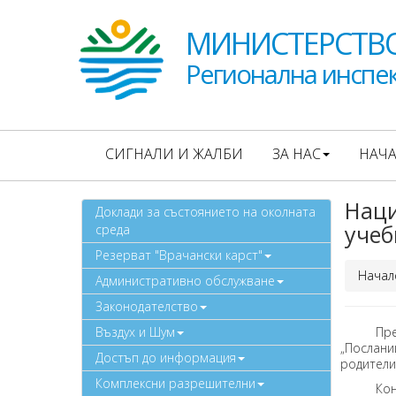
МИНИСТЕРСТВО
Регионална инспек
СИГНАЛИ И ЖАЛБИ
ЗА НАС
НАЧ
Наци
Доклади за състоянието на околната
учеб
среда
Резерват "Врачански карст"
Начал
Административно обслужване
Законодателство
Въздух и Шум
През ме
„Послани
Достъп до информация
родители
Комплексни разрешителни
Конкурсъ